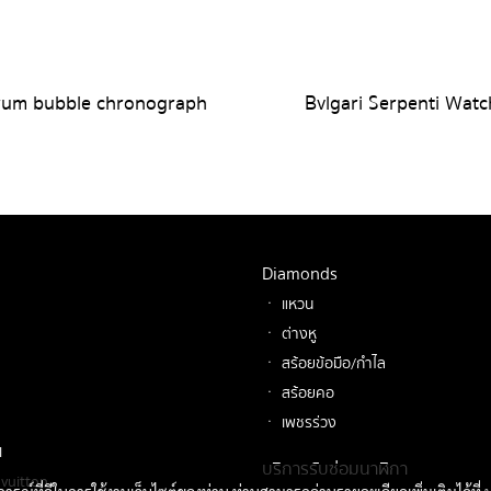
rum bubble chronograph
Bvlgari Serpenti Watc
Diamonds
ㆍ แหวน
ㆍ ต่างหู
ㆍ สร้อยข้อมือ/กำไล
ㆍ สร้อยคอ
ㆍ เพชรร่วง
l
บริการรับซ่อมนาฬิกา
vuitton