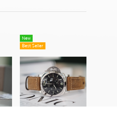
New
Best Seller