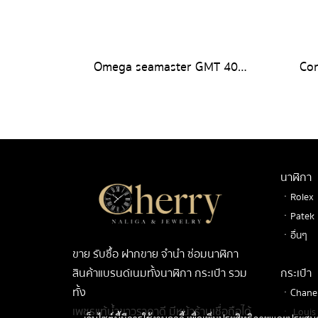
Omega seamaster GMT 40mm.
Co
นาฬิกา
ㆍRolex
ㆍPatek
ㆍอื่นๆ
ขาย รับซื้อ ฝากขาย จำนำ ซ่อมนาฬิกา
สินค้าแบรนด์เนมทั้งนาฬิกา กระเป๋า รวม
กระเป๋า
ทั้ง
ㆍChane
เพชรแท้น้ำขาวราคาดี มีหน้าร้านเชื่อถือได้
ㆍ Louis 