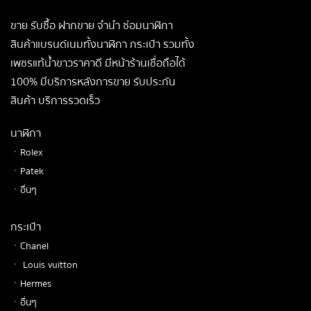
ขาย รับซื้อ ฝากขาย จำนำ ซ่อมนาฬิกา
สินค้าแบรนด์เนมทั้งนาฬิกา กระเป๋า รวมทั้ง
เพชรแท้น้ำขาวราคาดี มีหน้าร้านเชื่อถือได้
100% มีบริการหลังการขาย รับประกัน
สินค้า บริการรวดเร็ว
นาฬิกา
ㆍRolex
ㆍPatek
ㆍอื่นๆ
กระเป๋า
ㆍChanel
ㆍ Louis vuitton
ㆍHermes
ㆍอื่นๆ