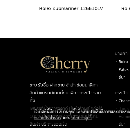
Rolex submariner 126610LV
Rol
นาฬิกา
ㆍRolex
ㆍPatek
ㆍอื่นๆ
ขาย รับซื้อ ฝากขาย จำนำ ซ่อมนาฬิกา
สินค้าแบรนด์เนมทั้งนาฬิกา กระเป๋า รวม
กระเป๋า
ทั้ง
ㆍChane
เพชรแท้น้ำขาวราคาดี มีหน้าร้านเชื่อถือได้
ㆍ Louis 
เว็บไซต์นี้มีการใช้งานคุกกี้ เพื่อเพิ่มประสิทธิภาพและประส
100% มีบริการหลังการขาย รับประกัน
ㆍHerme
ความเป็นส่วนตัว
และ
นโยบายคุกกี้
สินค้า บริการรวดเร็ว
ㆍอื่นๆ