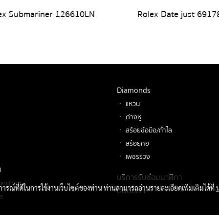
ex Submariner 126610LN
Rolex Date just 6917
Diamonds
ㆍ แหวน
ㆍ ต่างหู
ㆍ สร้อยข้อมือ/กำไล
ㆍ สร้อยคอ
ㆍ เพชรร่วง
l
บริการรับซ่อมนาฬิกา
vuitton
บการณ์ที่ดีในการใช้งานเว็บไซต์ของท่าน ท่านสามารถอ่านรายละเอียดเพิ่มเติมได้ที่
ติดต่อเรา
s