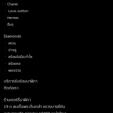
ㆍChanel
ㆍ Louis vuitton
ㆍHermes
ㆍอื่นๆ
Diamonds
ㆍ แหวน
ㆍ ต่างหู
ㆍ สร้อยข้อมือ/กำไล
ㆍ สร้อยคอ
ㆍ เพชรร่วง
บริการรับซ่อมนาฬิกา
ติดต่อเรา
ร้านเชอร์รี่นาฬิกา
19 ถ.สมเด็จพระปิ่นเกล้า แขวงบางยี่ขัน