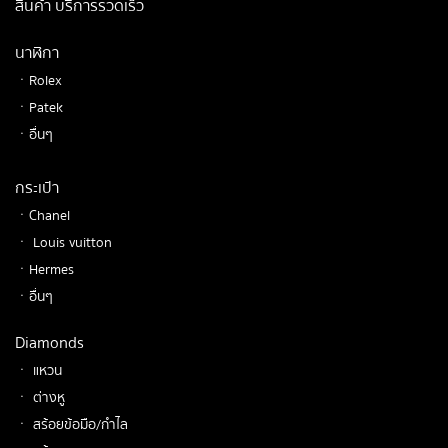
สินค้า บริการรวดเร็ว
นาฬิกา
ㆍRolex
ㆍPatek
ㆍอื่นๆ
กระเป๋า
ㆍChanel
ㆍ Louis vuitton
ㆍHermes
ㆍอื่นๆ
Diamonds
ㆍ แหวน
ㆍ ต่างหู
ㆍ สร้อยข้อมือ/กำไล