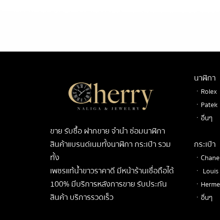
นาฬิกา
ㆍRolex
ㆍPatek
ㆍอื่นๆ
ขาย รับซื้อ ฝากขาย จำนำ ซ่อมนาฬิกา
สินค้าแบรนด์เนมทั้งนาฬิกา กระเป๋า รวม
กระเป๋า
ทั้ง
ㆍChane
เพชรแท้น้ำขาวราคาดี มีหน้าร้านเชื่อถือได้
ㆍ Louis 
100% มีบริการหลังการขาย รับประกัน
ㆍHerme
สินค้า บริการรวดเร็ว
ㆍอื่นๆ