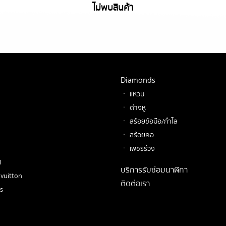
ไม่พบสินค้า
Diamonds
ㆍ แหวน
ㆍ ต่างหู
ㆍ สร้อยข้อมือ/กำไล
ㆍ สร้อยคอ
ㆍ เพชรร่วง
l
บริการรับซ่อมนาฬิกา
vuitton
ติดต่อเรา
s